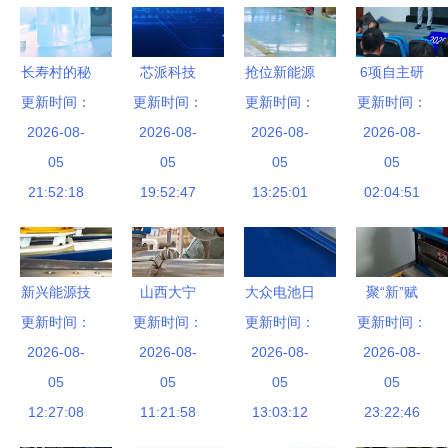
长寿村的秘
芯派科技
抢位新能源
6项自主研
更新时间：
密 探索硒
更新时间：
领域，固达
更新时间：
发显示技术
更新时间：
泰克与外源
2026-08-
2026-08-
电缆集团光
2026-08-
发布 江苏
2026-08-
活性硒的潜
05
05
伏电缆市场
05
常熟引领新
05
21:52:18
在关联
19:52:47
份额持续攀
13:25:01
兴能源技术
02:04:51
升
研发新浪潮
新兴能源技
山西大宁
大众电池日
聚“新”赋
更新时间：
术的崛起
清洁能源点
更新时间：
战略布局兑
更新时间：
能，培育发
更新时间：
“机器人”浪
2026-08-
亮绿色发展
2026-08-
现，宁德时
2026-08-
展新质生产
2026-08-
潮下，我们
05
引擎
05
代短期承压
05
力的“尖兵”
05
能约吗？
12:27:08
11:21:58
但绝非利空
13:03:12
23:22:46