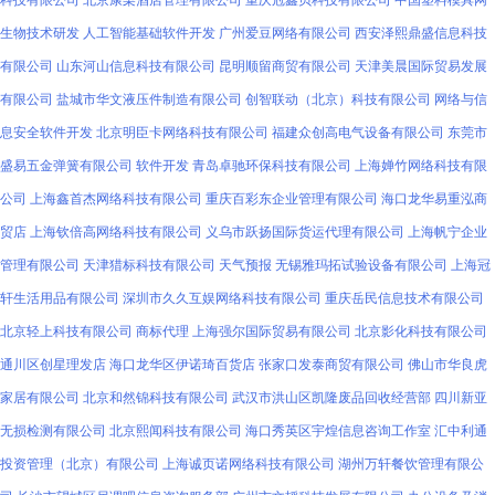
科技有限公司
北京康梨酒店管理有限公司
重庆冠鑫贝科技有限公司
中国塑料模具网
生物技术研发
人工智能基础软件开发
广州爱豆网络有限公司
西安泽熙鼎盛信息科技
有限公司
山东河山信息科技有限公司
昆明顺留商贸有限公司
天津美晨国际贸易发展
有限公司
盐城市华文液压件制造有限公司
创智联动（北京）科技有限公司
网络与信
息安全软件开发
北京明臣卡网络科技有限公司
福建众创高电气设备有限公司
东莞市
盛易五金弹簧有限公司
软件开发
青岛卓驰环保科技有限公司
上海婵竹网络科技有限
公司
上海鑫首杰网络科技有限公司
重庆百彩东企业管理有限公司
海口龙华易重泓商
贸店
上海钦倍高网络科技有限公司
义乌市跃扬国际货运代理有限公司
上海帆宁企业
管理有限公司
天津猎标科技有限公司
天气预报
无锡雅玛拓试验设备有限公司
上海冠
轩生活用品有限公司
深圳市久久互娱网络科技有限公司
重庆岳民信息技术有限公司
北京轻上科技有限公司
商标代理
上海强尔国际贸易有限公司
北京影化科技有限公司
通川区创星理发店
海口龙华区伊诺琦百货店
张家口发泰商贸有限公司
佛山市华良虎
家居有限公司
北京和然锦科技有限公司
武汉市洪山区凯隆废品回收经营部
四川新亚
无损检测有限公司
北京熙闻科技有限公司
海口秀英区宇煌信息咨询工作室
汇中利通
投资管理（北京）有限公司
上海诚页诺网络科技有限公司
湖州万轩餐饮管理有限公