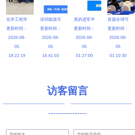
化学工程学
深圳能源天
美的进军半
首届全球可
院组织学生
更新时间：
津成立新公
更新时间：
更新时间：
导体 2亿注
持续创新发
更新时间：
开展企业参
2026-08-
司，深耕新
2026-08-
资背后的新
2026-08-
展论坛圆满
2026-08-
观实践系列
05
兴能源技术
05
能源与智造
05
落幕，携手
05
活动-走进
18:22:19
研发领域
16:41:03
升级战略
01:27:00
绘就可持续
01:10:30
山东默夙投
创新蓝图
资集团 新
兴能源技术
访客留言
研发
----------------