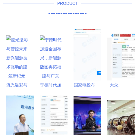
PRODUCT
----------------
流光溢彩与
宁德时代加
国家电投布
大众、一
智控未来
速全国布
局重庆奉节
汽、江淮等
新兴能源技
局，新能源
注册资本
联手，武汉
术驱动的建
版图再拓福
1000万成
开迈斯新能
筑新纪元
建与广东
立新能源公
源科技公司
司，聚焦新
成立聚焦新