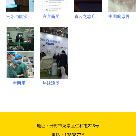
兴技术研发
兴能源技术
研发
污水与能源
宜宾新局
青云之志启
中国航母再
北师大-安
宁德时代联
氢程——迟
传猛料，跨
捷伦联合实
手长安汽
媛携江西新
越式革命技
验室的双重
车，共筑动
节铸就新兴
术引领全
使命
力电池创新
能源科技高
球，仅中美
高地
地
掌握新兴能
源研发
一室两用
热辣滚烫
食管超声技
济南光伏展
术在县级医
揭示四大新
院的落地启
兴能源技术
示
趋势
地址：开封市龙亭区仁和屯226号
电话：1383877**