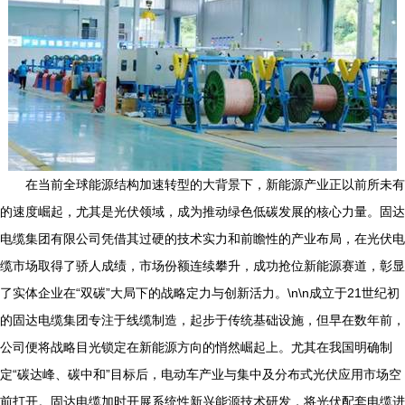
在当前全球能源结构加速转型的大背景下，新能源产业正以前所未有
的速度崛起，尤其是光伏领域，成为推动绿色低碳发展的核心力量。固达
电缆集团有限公司凭借其过硬的技术实力和前瞻性的产业布局，在光伏电
缆市场取得了骄人成绩，市场份额连续攀升，成功抢位新能源赛道，彰显
了实体企业在“双碳”大局下的战略定力与创新活力。\n\n成立于21世纪初
的固达电缆集团专注于线缆制造，起步于传统基础设施，但早在数年前，
公司便将战略目光锁定在新能源方向的悄然崛起上。尤其在我国明确制
定“碳达峰、碳中和”目标后，电动车产业与集中及分布式光伏应用市场空
前打开。固达电缆加时开展系统性新兴能源技术研发，将光伏配套电缆进