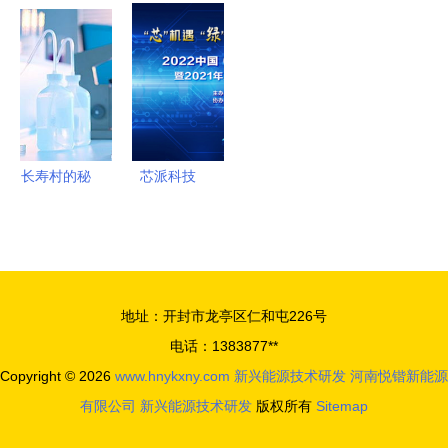
媛携江西新
越式革命技
术在县级医
揭示四大新
节铸就新兴
术引领全
院的落地启
兴能源技术
能源科技高
球，仅中美
示
趋势
地
掌握新兴能
源研发
长寿村的秘
芯派科技
密 探索硒
泰克与外源
活性硒的潜
在关联
地址：开封市龙亭区仁和屯226号
电话：1383877**
Copyright © 2026
www.hnykxny.com
新兴能源技术研发
河南悦锴新能源
有限公司
新兴能源技术研发
版权所有
Sitemap