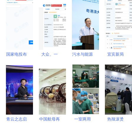
国家电投布
大众、一
污水与能源
宜宾新局
局重庆奉节
汽、江淮等
北师大-安
宁德时代联
注册资本
联手，武汉
捷伦联合实
手长安汽
1000万成
开迈斯新能
验室的双重
车，共筑动
立新能源公
源科技公司
使命
力电池创新
司，聚焦新
成立聚焦新
高地
兴技术研发
兴能源技术
研发
青云之志启
中国航母再
一室两用
热辣滚烫
氢程——迟
传猛料，跨
食管超声技
济南光伏展