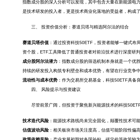
指数成分股的深入分析可以发现，其中包含大量在新能源电
是技术研发的投入者，更是技术商业化落地的受益者，构成
三、 投资价值分析：赛道贝塔与精选阿尔法的结合
赛道贝塔价值
：通过投资科技50ETF，投资者能够一键式
资个股，ETF工具降低了普通投资者对前沿技术进行深度研
成分股阿尔法潜力
：指数成分股的筛选机制本身就是一个优
持续的研发投入构筑专利壁垒和成本优势，有望在行业竞争中脱
流动性与成本优势
：作为交易所交易基金，科技50ETF具
四、 风险提示与投资建议
尽管前景广阔，但投资于聚焦新兴能源技术的科技50ET
技术迭代风险
：能源技术路线尚未完全固化，颠覆性技术可
估值波动风险
：相关板块市场关注度高，估值可能阶段性偏
政策依赖风险
：产业发展初期对各国补贴、碳定价等政策较