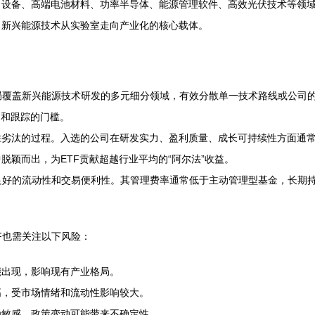
力设备、高端电池材料、功率半导体、能源管理软件、高效光伏技术等领
了新兴能源技术从实验室走向产业化的核心载体。
布局覆盖新兴能源技术研发的多元细分领域，有效分散单一技术路线或公司的
判和跟踪的门槛。
胜劣汰的过程。入选的公司在研发实力、盈利质量、成长可持续性方面通
颖而出，为ETF贡献超越行业平均的“阿尔法”收益。
备良好的流动性和交易便利性。其管理费率通常低于主动管理型基金，长期
F也需关注以下风险：
能出现，影响现有产业格局。
高，受市场情绪和流动性影响较大。
为敏感，政策变动可能带来不确定性。