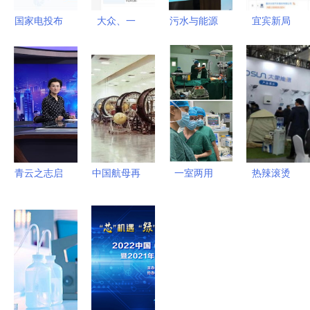
国家电投布
大众、一
污水与能源
宜宾新局
局重庆奉节
汽、江淮等
北师大-安
宁德时代联
注册资本
联手，武汉
捷伦联合实
手长安汽
1000万成
开迈斯新能
验室的双重
车，共筑动
立新能源公
源科技公司
使命
力电池创新
司，聚焦新
成立聚焦新
高地
兴技术研发
兴能源技术
研发
青云之志启
中国航母再
一室两用
热辣滚烫
氢程——迟
传猛料，跨
食管超声技
济南光伏展
媛携江西新
越式革命技
术在县级医
揭示四大新
节铸就新兴
术引领全
院的落地启
兴能源技术
能源科技高
球，仅中美
示
趋势
地
掌握新兴能
源研发