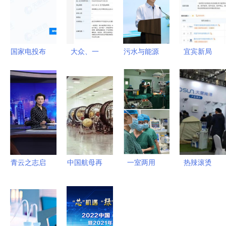
国家电投布
大众、一
污水与能源
宜宾新局
局重庆奉节
汽、江淮等
北师大-安
宁德时代联
注册资本
联手，武汉
捷伦联合实
手长安汽
1000万成
开迈斯新能
验室的双重
车，共筑动
立新能源公
源科技公司
使命
力电池创新
司，聚焦新
成立聚焦新
高地
兴技术研发
兴能源技术
研发
青云之志启
中国航母再
一室两用
热辣滚烫
氢程——迟
传猛料，跨
食管超声技
济南光伏展
媛携江西新
越式革命技
术在县级医
揭示四大新
节铸就新兴
术引领全
院的落地启
兴能源技术
能源科技高
球，仅中美
示
趋势