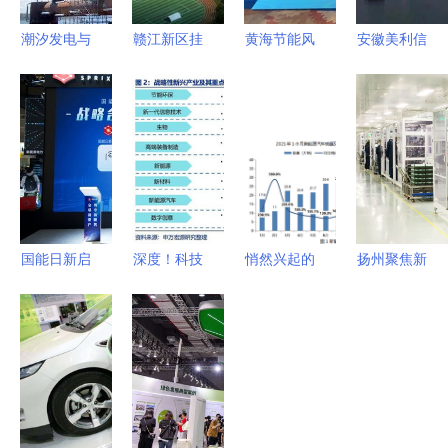
潮汐发电与
赣江新区挂
黄海节能风
安徽美利信
海上太阳能
牌成立 千
起 “绿”见美
智能科技一
引领新能源
亿投资驱动
丽山东——
期项目开工
未来的双翼
能源革命，
山东省
仪式圆满举
擘画南昌未
2023年节
行，新兴能
来新蓝图
能宣传周启
源技术研发
动，聚焦新
开启新篇章
兴能源技术
国能日新启
深度！科技
悄然兴起的
扬州聚焦新
研发
动全新资产
50ETF投资
固态电池
兴能源技术
计划，聚焦
价值分析
技术突破与
研发，多措
新兴能源技
聚焦新兴能
产业前景展
并举冲
术研发
源技术研发
望
刺“双过
的指数基金
半”发展目
产品研究系
标