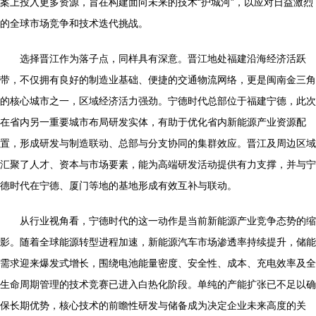
案上投入更多资源，旨在构建面向未来的技术“护城河”，以应对日益激烈
的全球市场竞争和技术迭代挑战。
选择晋江作为落子点，同样具有深意。晋江地处福建沿海经济活跃
带，不仅拥有良好的制造业基础、便捷的交通物流网络，更是闽南金三角
的核心城市之一，区域经济活力强劲。宁德时代总部位于福建宁德，此次
在省内另一重要城市布局研发实体，有助于优化省内新能源产业资源配
置，形成研发与制造联动、总部与分支协同的集群效应。晋江及周边区域
汇聚了人才、资本与市场要素，能为高端研发活动提供有力支撑，并与宁
德时代在宁德、厦门等地的基地形成有效互补与联动。
从行业视角看，宁德时代的这一动作是当前新能源产业竞争态势的缩
影。随着全球能源转型进程加速，新能源汽车市场渗透率持续提升，储能
需求迎来爆发式增长，围绕电池能量密度、安全性、成本、充电效率及全
生命周期管理的技术竞赛已进入白热化阶段。单纯的产能扩张已不足以确
保长期优势，核心技术的前瞻性研发与储备成为决定企业未来高度的关