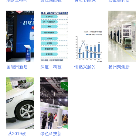
潮汐发电与
赣江新区挂
黄海节能风
安徽美利信
海上太阳能
牌成立 千
起 “绿”见美
智能科技一
引领新能源
亿投资驱动
丽山东——
期项目开工
未来的双翼
能源革命，
山东省
仪式圆满举
擘画南昌未
2023年节
行，新兴能
来新蓝图
能宣传周启
源技术研发
动，聚焦新
开启新篇章
兴能源技术
国能日新启
深度！科技
悄然兴起的
扬州聚焦新
研发
动全新资产
50ETF投资
固态电池
兴能源技术
计划，聚焦
价值分析
技术突破与
研发，多措
新兴能源技
聚焦新兴能
产业前景展
并举冲
术研发
源技术研发
望
刺“双过
的指数基金
半”发展目
产品研究系
标
列报告
从2019政
绿色科技新