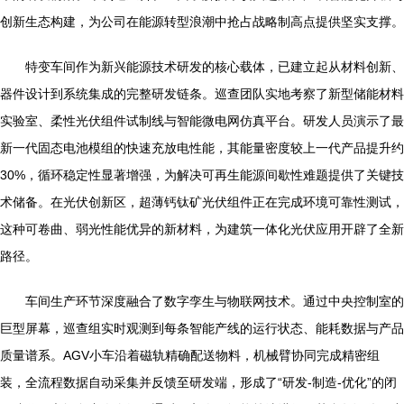
创新生态构建，为公司在能源转型浪潮中抢占战略制高点提供坚实支撑。
特变车间作为新兴能源技术研发的核心载体，已建立起从材料创新、
器件设计到系统集成的完整研发链条。巡查团队实地考察了新型储能材料
实验室、柔性光伏组件试制线与智能微电网仿真平台。研发人员演示了最
新一代固态电池模组的快速充放电性能，其能量密度较上一代产品提升约
30%，循环稳定性显著增强，为解决可再生能源间歇性难题提供了关键技
术储备。在光伏创新区，超薄钙钛矿光伏组件正在完成环境可靠性测试，
这种可卷曲、弱光性能优异的新材料，为建筑一体化光伏应用开辟了全新
路径。
车间生产环节深度融合了数字孪生与物联网技术。通过中央控制室的
巨型屏幕，巡查组实时观测到每条智能产线的运行状态、能耗数据与产品
质量谱系。AGV小车沿着磁轨精确配送物料，机械臂协同完成精密组
装，全流程数据自动采集并反馈至研发端，形成了“研发-制造-优化”的闭