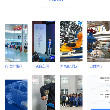
----------------
抢位新能源
6项自主研
新兴能源技
山西大宁
领域，固达
发显示技术
术的崛起
清洁能源点
电缆集团光
发布 江苏
“机器人”浪
亮绿色发展
伏电缆市场
常熟引领新
潮下，我们
引擎
份额持续攀
兴能源技术
能约吗？
升
研发新浪潮