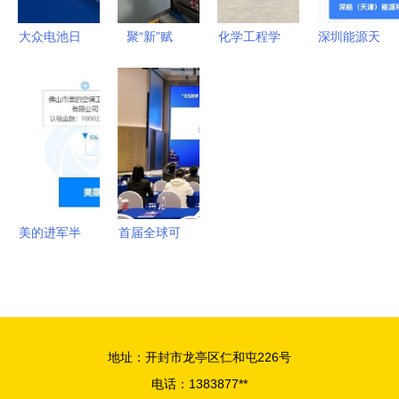
大众电池日
聚“新”赋
化学工程学
深圳能源天
战略布局兑
能，培育发
院组织学生
津成立新公
现，宁德时
展新质生产
开展企业参
司，深耕新
代短期承压
力的“尖兵”
观实践系列
兴能源技术
但绝非利空
活动-走进
研发领域
山东默夙投
资集团 新
兴能源技术
美的进军半
首届全球可
研发
导体 2亿注
持续创新发
资背后的新
展论坛圆满
能源与智造
落幕，携手
升级战略
绘就可持续
地址：开封市龙亭区仁和屯226号
创新蓝图
电话：1383877**