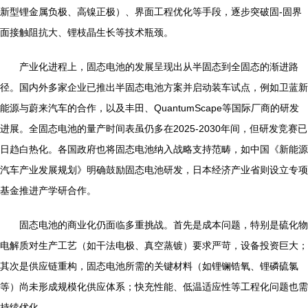
新型锂金属负极、高镍正极）、界面工程优化等手段，逐步突破固-固界
面接触阻抗大、锂枝晶生长等技术瓶颈。
产业化进程上，固态电池的发展呈现出从半固态到全固态的渐进路
径。国内外多家企业已推出半固态电池方案并启动装车试点，例如卫蓝新
能源与蔚来汽车的合作，以及丰田、QuantumScape等国际厂商的研发
进展。全固态电池的量产时间表虽仍多在2025-2030年间，但研发竞赛已
日趋白热化。各国政府也将固态电池纳入战略支持范畴，如中国《新能源
汽车产业发展规划》明确鼓励固态电池研发，日本经济产业省则设立专项
基金推进产学研合作。
固态电池的商业化仍面临多重挑战。首先是成本问题，特别是硫化物
电解质对生产工艺（如干法电极、真空蒸镀）要求严苛，设备投资巨大；
其次是供应链重构，固态电池所需的关键材料（如锂镧锆氧、锂磷硫氯
等）尚未形成规模化供应体系；快充性能、低温适应性等工程化问题也需
持续优化。