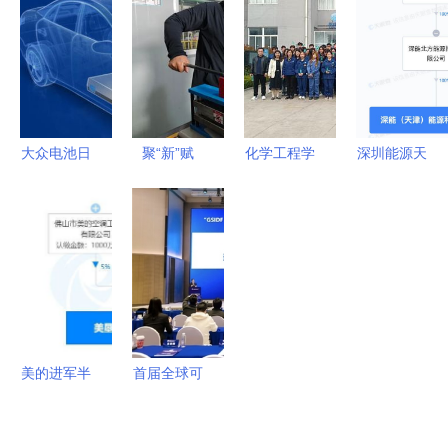
伏电缆市场
常熟引领新
潮下，我们
引擎
份额持续攀
兴能源技术
能约吗？
升
研发新浪潮
大众电池日
聚“新”赋
化学工程学
深圳能源天
战略布局兑
能，培育发
院组织学生
津成立新公
现，宁德时
展新质生产
开展企业参
司，深耕新
代短期承压
力的“尖兵”
观实践系列
兴能源技术
但绝非利空
活动-走进
研发领域
山东默夙投
资集团 新
兴能源技术
美的进军半
首届全球可
研发
导体 2亿注
持续创新发
资背后的新
展论坛圆满