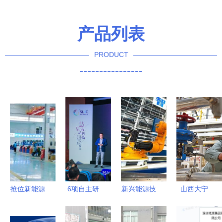
产品列表
PRODUCT
----------------
抢位新能源
6项自主研
新兴能源技
山西大宁
领域，固达
发显示技术
术的崛起
清洁能源点
电缆集团光
发布 江苏
“机器人”浪
亮绿色发展